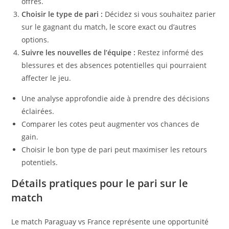
offres.
Choisir le type de pari :
Décidez si vous souhaitez parier
sur le gagnant du match, le score exact ou d’autres
options.
Suivre les nouvelles de l’équipe :
Restez informé des
blessures et des absences potentielles qui pourraient
affecter le jeu.
Une analyse approfondie aide à prendre des décisions
éclairées.
Comparer les cotes peut augmenter vos chances de
gain.
Choisir le bon type de pari peut maximiser les retours
potentiels.
Détails pratiques pour le pari sur le
match
Le match Paraguay vs France représente une opportunité