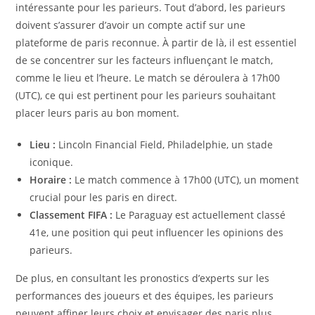
intéressante pour les parieurs. Tout d’abord, les parieurs
doivent s’assurer d’avoir un compte actif sur une
plateforme de paris reconnue. À partir de là, il est essentiel
de se concentrer sur les facteurs influençant le match,
comme le lieu et l’heure. Le match se déroulera à 17h00
(UTC), ce qui est pertinent pour les parieurs souhaitant
placer leurs paris au bon moment.
Lieu :
Lincoln Financial Field, Philadelphie, un stade
iconique.
Horaire :
Le match commence à 17h00 (UTC), un moment
crucial pour les paris en direct.
Classement FIFA :
Le Paraguay est actuellement classé
41e, une position qui peut influencer les opinions des
parieurs.
De plus, en consultant les pronostics d’experts sur les
performances des joueurs et des équipes, les parieurs
peuvent affiner leurs choix et envisager des paris plus