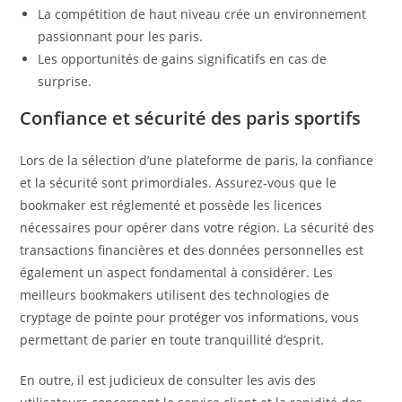
La compétition de haut niveau crée un environnement
passionnant pour les paris.
Les opportunités de gains significatifs en cas de
surprise.
Confiance et sécurité des paris sportifs
Lors de la sélection d’une plateforme de paris, la confiance
et la sécurité sont primordiales. Assurez-vous que le
bookmaker est réglementé et possède les licences
nécessaires pour opérer dans votre région. La sécurité des
transactions financières et des données personnelles est
également un aspect fondamental à considérer. Les
meilleurs bookmakers utilisent des technologies de
cryptage de pointe pour protéger vos informations, vous
permettant de parier en toute tranquillité d’esprit.
En outre, il est judicieux de consulter les avis des