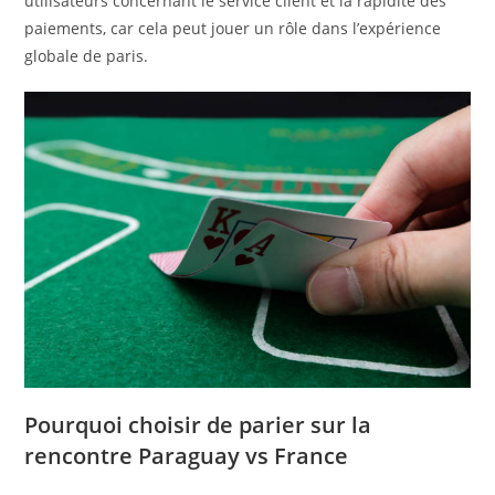
utilisateurs concernant le service client et la rapidité des
paiements, car cela peut jouer un rôle dans l’expérience
globale de paris.
Pourquoi choisir de parier sur la
rencontre Paraguay vs France