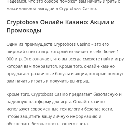
Надеемся, что это обзоре поможет вам начать играть с
максимальной выгодой в Cryptoboss Casino.
Cryptoboss Онлайн Казино: Акции и
Промокоды
Один из преимуществ Cryptoboss Casino – это его
широкий спектр игр, который включает в себя более 1
000 игр. Это означает, что вы всегда сможете найти игру,
которая вам понравится. Кроме того, онлайн-казино
предлагает различные бонусы и акции, которые помогут
вам начать играть и получать выигрыш.
Кроме того, Cryptoboss Casino предлагает безопасную и
надежную платформу для игры. Онлайн-казино
использует современные технологии безопасности,
чтобы защитить вашу личную информацию и
обеспечить безопасность вашего счета.