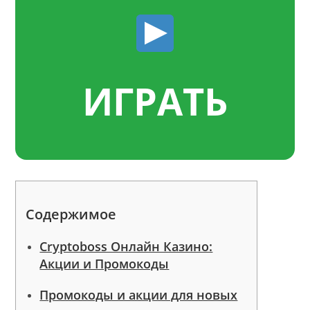
ИГРАТЬ
Содержимое
Cryptoboss Онлайн Казино:
Акции и Промокоды
Промокоды и акции для новых