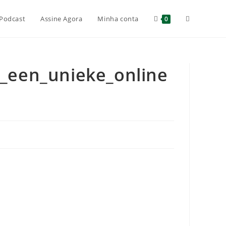
Alternar
Podcast
Assine Agora
Minha conta
0
pesquisa
_een_unieke_online
do
site