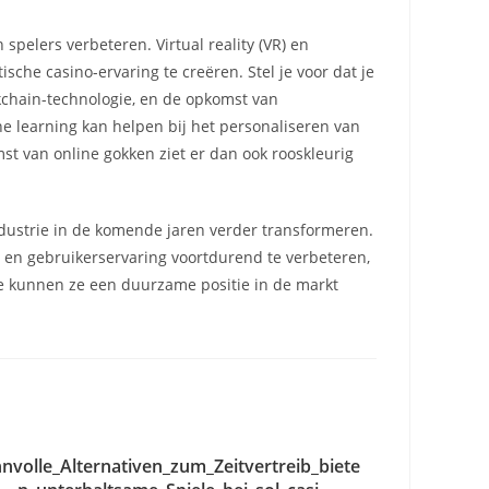
spelers verbeteren. Virtual reality (VR) en
che casino-ervaring te creëren. Stel je voor dat je
ckchain-technologie, en de opkomst van
ne learning kan helpen bij het personaliseren van
st van online gokken ziet er dan ook rooskleurig
dustrie in de komende jaren verder transformeren.
 en gebruikerservaring voortdurend te verbeteren,
tie kunnen ze een duurzame positie in de markt
nnvolle_Alternativen_zum_Zeitvertreib_biete