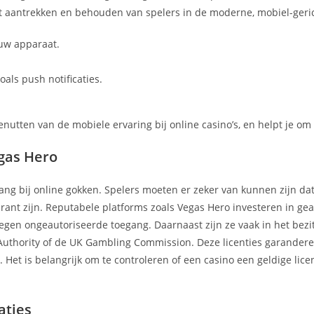
et aantrekken en behouden van spelers in de moderne, mobiel-geri
ouw apparaat.
als push notificaties.
enutten van de mobiele ervaring bij online casino’s, en helpt je om
gas Hero
ang bij online gokken. Spelers moeten er zeker van kunnen zijn dat
rant zijn. Reputabele platforms zoals Vegas Hero investeren in gea
gen ongeautoriseerde toegang. Daarnaast zijn ze vaak in het bezit
uthority of de UK Gambling Commission. Deze licenties garanderen
 Het is belangrijk om te controleren of een casino een geldige licen
aties