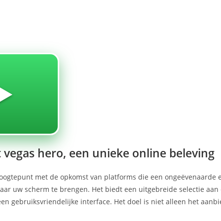
️
 vegas hero, een unieke online beleving
 hoogtepunt met de opkomst van platforms die een ongeëvenaarde 
r uw scherm te brengen. Het biedt een uitgebreide selectie aan cas
 gebruiksvriendelijke interface. Het doel is niet alleen het aanb