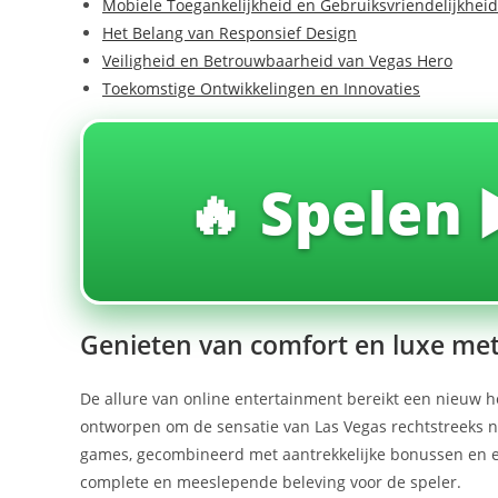
Mobiele Toegankelijkheid en Gebruiksvriendelijkheid
Het Belang van Responsief Design
Veiligheid en Betrouwbaarheid van Vegas Hero
Toekomstige Ontwikkelingen en Innovaties
🔥 Spelen ▶
Genieten van comfort en luxe met
De allure van online entertainment bereikt een nieuw
ontworpen om de sensatie van Las Vegas rechtstreeks naa
games, gecombineerd met aantrekkelijke bonussen en een
complete en meeslepende beleving voor de speler.