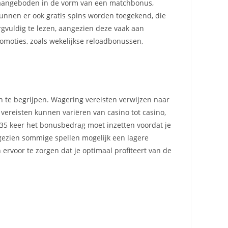
 aangeboden in de vorm van een matchbonus,
kunnen er ook gratis spins worden toegekend, die
vuldig te lezen, aangezien deze vaak aan
omoties, zoals wekelijkse reloadbonussen,
n te begrijpen. Wagering vereisten verwijzen naar
vereisten kunnen variëren van casino tot casino,
 35 keer het bonusbedrag moet inzetten voordat je
ngezien sommige spellen mogelijk een lagere
rvoor te zorgen dat je optimaal profiteert van de