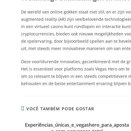
De wereld van online gokken staat niet stil, en er zijn 
augmented reality (AR) zijn veelbelovende technologieën
in een virtueel casino kunt rondlopen en interactie kun
cryptocurrencies, bieden ook nieuwe mogelijkheden voor
de spelervaring, door bijvoorbeeld spellen aan te bevel
uit, met steeds meer innovatieve manieren om van ente
Deze voortdurende innovaties, gecombineerd met de gro
Het is essentieel voor platforms zoals Vegas Hero om t
om zo relevant te blijven in een steeds competitievere
behouden en de beste entertainment ervaring blijven b
VOCÊ TAMBÉM PODE GOSTAR
Experiências_únicas_e_vegashero_para_aposta