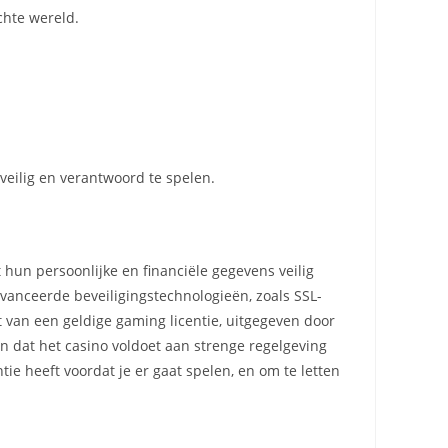
chte wereld.
 veilig en verantwoord te spelen.
 hun persoonlijke en financiële gegevens veilig
vanceerde beveiligingstechnologieën, zoals SSL-
 van een geldige gaming licentie, uitgegeven door
 dat het casino voldoet aan strenge regelgeving
tie heeft voordat je er gaat spelen, en om te letten