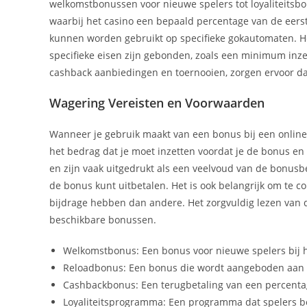
welkomstbonussen voor nieuwe spelers tot loyaliteit
waarbij het casino een bepaald percentage van de eerst
kunnen worden gebruikt op specifieke gokautomaten. H
specifieke eisen zijn gebonden, zoals een minimum inze
cashback aanbiedingen en toernooien, zorgen ervoor da
Wagering Vereisten en Voorwaarden
Wanneer je gebruik maakt van een bonus bij een online 
het bedrag dat je moet inzetten voordat je de bonus en 
en zijn vaak uitgedrukt als een veelvoud van de bonusb
de bonus kunt uitbetalen. Het is ook belangrijk om te c
bijdrage hebben dan andere. Het zorgvuldig lezen van d
beschikbare bonussen.
Welkomstbonus: Een bonus voor nieuwe spelers bij h
Reloadbonus: Een bonus die wordt aangeboden aan b
Cashbackbonus: Een terugbetaling van een percentag
Loyaliteitsprogramma: Een programma dat spelers bel