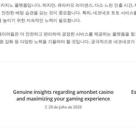
지노 플랫폼입니다. 하지만, 큐라카오 라이센스, 다소 느린 인출 시간, 
안전한 베팅 습관을 갖는 것이 중요합니다. 특히, 네코네코 토토 서비스
를 높이기 위한 지속적인 노력이 필요합니다.
플레이어들은 더 안전하고 편리하며 공정한 서비스를 제공하는 플랫폼을 찾
지원 강화 등 다양한 노력을 기울여야 할 것입니다. 궁극적으로 네코네코
Genuine insights regarding amonbet casino
Es
and maximizing your gaming experience
29 de julho de 2026