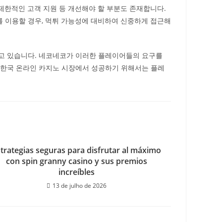
제한적인 고객 지원 등 개선해야 할 부분도 존재합니다.
를 이용할 경우, 먹튀 가능성에 대비하여 신중하게 접근해
고 있습니다. 네코네코가 이러한 플레이어들의 요구를
가 한국 온라인 카지노 시장에서 성공하기 위해서는 플레
trategias seguras para disfrutar al máximo
con spin granny casino y sus premios
increíbles
13 de julho de 2026