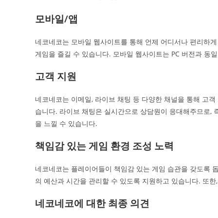
모바일/앱
네코네코는 모바일 웹사이트를 통해 언제 어디서나 편리하게 
게임을 즐길 수 있습니다. 모바일 웹사이트는 PC 버전과 동
고객 지원
네코네코는 이메일, 라이브 채팅 등 다양한 채널을 통해 고객
습니다. 라이브 채팅은 실시간으로 상담원이 응대해주므로, 즉
을 느낄 수 있습니다.
책임감 있는 게임 환경 조성 노력
네코네코는 플레이어들이 책임감 있는 게임 습관을 갖도록 돕기
의 예산과 시간을 관리할 수 있도록 지원하고 있습니다. 또한
네코네코에 대한 최종 의견