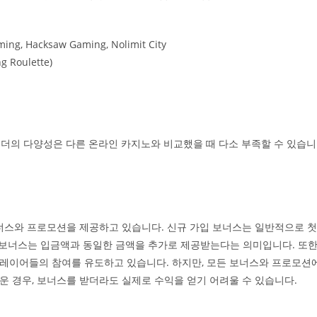
ming, Hacksaw Gaming, Nolimit City
 Roulette)
의 다양성은 다른 온라인 카지노와 비교했을 때 다소 부족할 수 있습니다
너스와 프로모션을 제공하고 있습니다. 신규 가입 보너스는 일반적으로 첫 
0% 보너스는 입금액과 동일한 금액을 추가로 제공받는다는 의미입니다. 또한
플레이어들의 참여를 유도하고 있습니다. 하지만, 모든 보너스와 프로모션
운 경우, 보너스를 받더라도 실제로 수익을 얻기 어려울 수 있습니다.