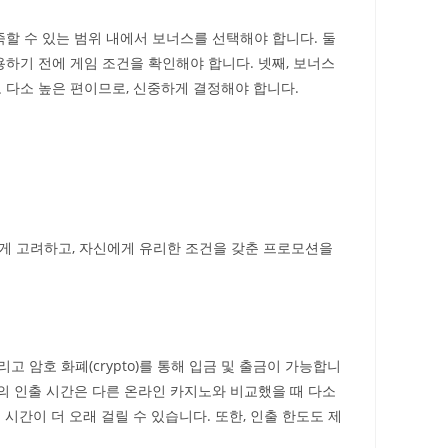
할 수 있는 범위 내에서 보너스를 선택해야 합니다. 둘
용하기 전에 게임 조건을 확인해야 합니다. 넷째, 보너스
로 다소 높은 편이므로, 신중하게 결정해야 합니다.
게 고려하고, 자신에게 유리한 조건을 갖춘 프로모션을
, 그리고 암호 화폐(crypto)를 통해 입금 및 출금이 가능합니
의 인출 시간은 다른 온라인 카지노와 비교했을 때 다소
시간이 더 오래 걸릴 수 있습니다. 또한, 인출 한도도 제