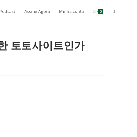
Alternar
Podcast
Assine Agora
Minha conta
0
pesquisa
안전한 토토사이트인가
do
site