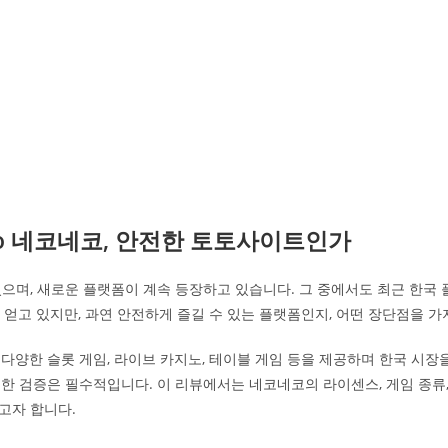
ko 네코네코, 안전한 토토사이트인가
으며, 새로운 플랫폼이 계속 등장하고 있습니다. 그 중에서도 최근 한국
 얻고 있지만, 과연 안전하게 즐길 수 있는 플랫폼인지, 어떤 장단점을 
양한 슬롯 게임, 라이브 카지노, 테이블 게임 등을 제공하며 한국 시장을
 검증은 필수적입니다. 이 리뷰에서는 네코네코의 라이센스, 게임 종류, 
고자 합니다.