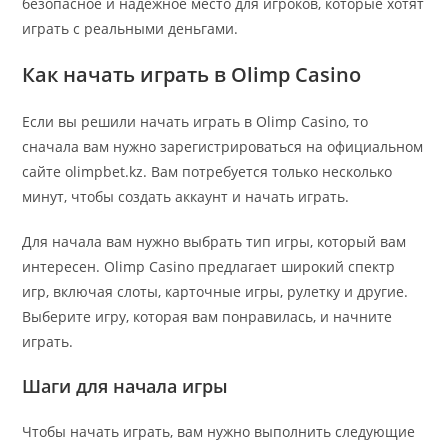
безопасное и надежное место для игроков, которые хотят
играть с реальными деньгами.
Как начать играть в Olimp Casino
Если вы решили начать играть в Olimp Casino, то
сначала вам нужно зарегистрироваться на официальном
сайте olimpbet.kz. Вам потребуется только несколько
минут, чтобы создать аккаунт и начать играть.
Для начала вам нужно выбрать тип игры, который вам
интересен. Olimp Casino предлагает широкий спектр
игр, включая слоты, карточные игры, рулетку и другие.
Выберите игру, которая вам понравилась, и начните
играть.
Шаги для начала игры
Чтобы начать играть, вам нужно выполнить следующие