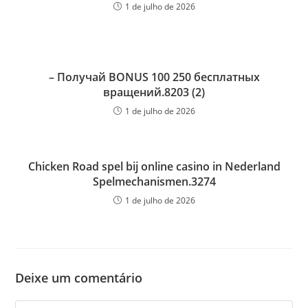
1 de julho de 2026
– Получай BONUS 100 250 бесплатных
вращений.8203 (2)
1 de julho de 2026
Chicken Road spel bij online casino in Nederland
Spelmechanismen.3274
1 de julho de 2026
Deixe um comentário