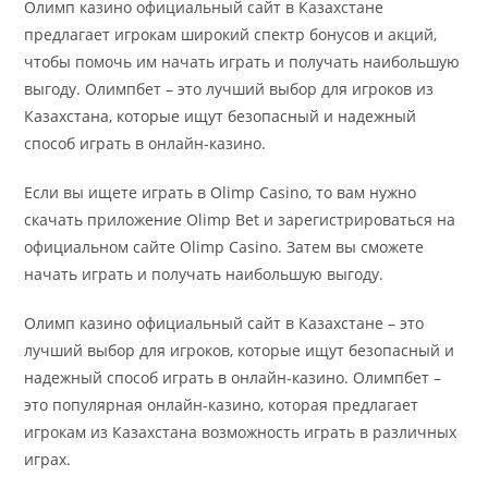
Олимп казино официальный сайт в Казахстане
предлагает игрокам широкий спектр бонусов и акций,
чтобы помочь им начать играть и получать наибольшую
выгоду. Олимпбет – это лучший выбор для игроков из
Казахстана, которые ищут безопасный и надежный
способ играть в онлайн-казино.
Если вы ищете играть в Olimp Casino, то вам нужно
скачать приложение Olimp Bet и зарегистрироваться на
официальном сайте Olimp Casino. Затем вы сможете
начать играть и получать наибольшую выгоду.
Олимп казино официальный сайт в Казахстане – это
лучший выбор для игроков, которые ищут безопасный и
надежный способ играть в онлайн-казино. Олимпбет –
это популярная онлайн-казино, которая предлагает
игрокам из Казахстана возможность играть в различных
играх.