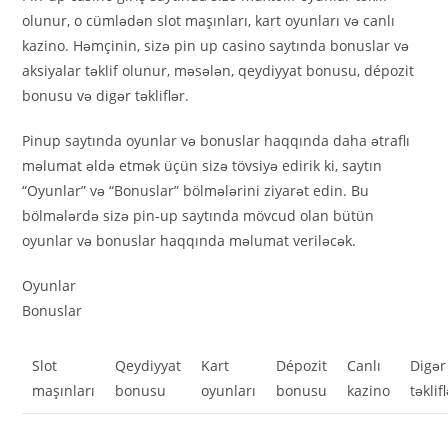
olunur, o cümlədən slot maşınları, kart oyunları və canlı
kazino. Həmçinin, sizə pin up casino saytında bonuslar və
aksiyalar təklif olunur, məsələn, qeydiyyat bonusu, dépozit
bonusu və digər təkliflər.
Pinup saytında oyunlar və bonuslar haqqında daha ətraflı
məlumat əldə etmək üçün sizə tövsiyə edirik ki, saytın
“Oyunlar” və “Bonuslar” bölmələrini ziyarət edin. Bu
bölmələrdə sizə pin-up saytında mövcud olan bütün
oyunlar və bonuslar haqqında məlumat veriləcək.
Oyunlar
Bonuslar
Slot
Qeydiyyat
Kart
Dépozit
Canlı
Digər
maşınları
bonusu
oyunları
bonusu
kazino
təklif