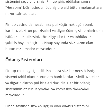
sistemini seçə bilərsiniz. Pin up giriş etdikdən sonra
“Hesabım” bölməsindən ödənişlərə aid bütün məlumatlara
nəzər salmaq olar.
Pin up casino-da hesabınıza pul köçürmək üçün bank
kartları, elektron pul kisələri və digər ödəniş sistemlərindən
istifadə edə bilərsiniz. Əməliyyatlar tez və təhlükəsiz
şəkildə həyata keçirilir. Pinup saytında sizə lazım olan
bütün məlumatlar mövcuddur.
Ödəniş Sistemləri
Pin-up casino giriş etdikdən sonra sizə bir neçə ödəniş
sistemi təklif olunur. Bunlara bank kartları, Skrill, Neteller
və digər elektron pul kisələri daxildir. Hər bir ödəniş
sisteminin öz xüsusiyyətləri və komissiya dərəcələri
mövcuddur.
Pinap saytında sizə ən uyğun olan ödəniş sistemini