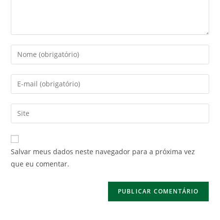
Digite
seu
nome
Digite
ou
seu
nome
endereço
Digite
de
de
o
usuário
e-
URL
para
mail
do
comentar
Salvar meus dados neste navegador para a próxima vez
para
seu
que eu comentar.
comentar
site
(opcional)