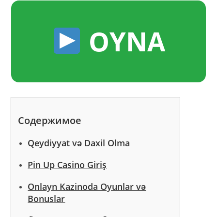
OYNA
Содержимое
Qeydiyyat və Daxil Olma
Pin Up Casino Giriş
Onlayn Kazinoda Oyunlar və
Bonuslar