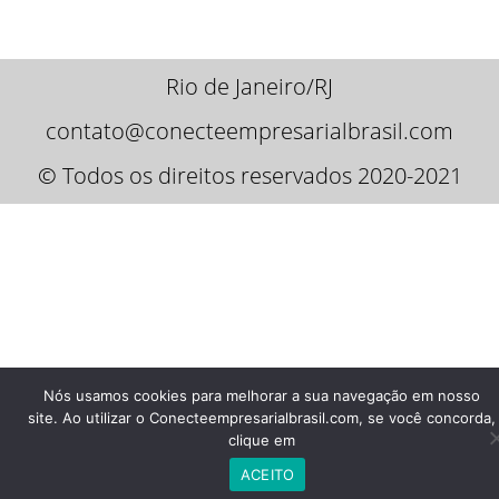
Rio de Janeiro/RJ
contato@conecteempresarialbrasil.com
© Todos os direitos reservados 2020-2021
Nós usamos cookies para melhorar a sua navegação em nosso
site. Ao utilizar o Conecteempresarialbrasil.com, se você concorda,
clique em
ACEITO