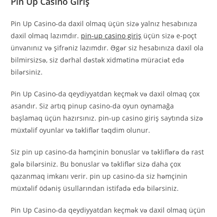
Pin Up Casino Giriş
Pin Up Casino-da daxil olmaq üçün sizə yalnız hesabınıza
daxil olmaq lazımdır.
pin-up casino giriş
üçün sizə e-poçt
ünvanınız və şifrəniz lazımdır. Əgər siz hesabınıza daxil ola
bilmirsizsə, siz dərhal dəstək xidmətinə müraciət edə
bilərsiniz.
Pin Up Casino-da qeydiyyatdan keçmək və daxil olmaq çox
asandır. Siz artıq pinup casino-da oyun oynamağa
başlamaq üçün hazırsınız. pin-up casino giriş saytında sizə
müxtəlif oyunlar və təkliflər təqdim olunur.
Siz pin up casino-da həmçinin bonuslar və təkliflərə də rast
gələ bilərsiniz. Bu bonuslar və təkliflər sizə daha çox
qazanmaq imkanı verir. pin up casino-da siz həmçinin
müxtəlif ödəniş üsullarından istifadə edə bilərsiniz.
Pin Up Casino-da qeydiyyatdan keçmək və daxil olmaq üçün