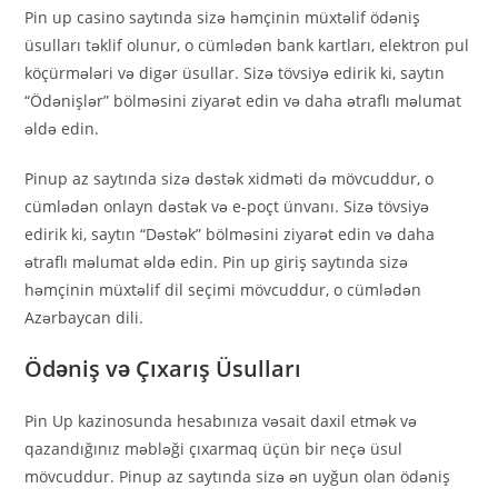
Pin up casino saytında sizə həmçinin müxtəlif ödəniş
üsulları təklif olunur, o cümlədən bank kartları, elektron pul
köçürmələri və digər üsullar. Sizə tövsiyə edirik ki, saytın
“Ödənişlər” bölməsini ziyarət edin və daha ətraflı məlumat
əldə edin.
Pinup az saytında sizə dəstək xidməti də mövcuddur, o
cümlədən onlayn dəstək və e-poçt ünvanı. Sizə tövsiyə
edirik ki, saytın “Dəstək” bölməsini ziyarət edin və daha
ətraflı məlumat əldə edin. Pin up giriş saytında sizə
həmçinin müxtəlif dil seçimi mövcuddur, o cümlədən
Azərbaycan dili.
Ödəniş və Çıxarış Üsulları
Pin Up kazinosunda hesabınıza vəsait daxil etmək və
qazandığınız məbləği çıxarmaq üçün bir neçə üsul
mövcuddur. Pinup az saytında sizə ən uyğun olan ödəniş