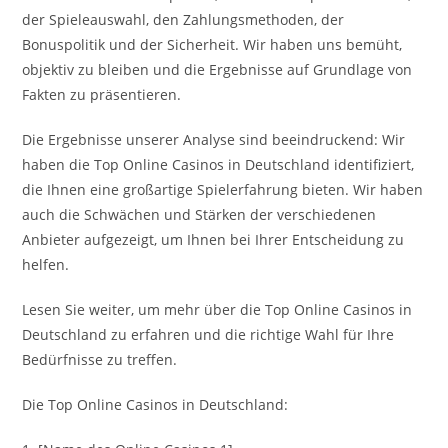
der Spieleauswahl, den Zahlungsmethoden, der
Bonuspolitik und der Sicherheit. Wir haben uns bemüht,
objektiv zu bleiben und die Ergebnisse auf Grundlage von
Fakten zu präsentieren.
Die Ergebnisse unserer Analyse sind beeindruckend: Wir
haben die Top Online Casinos in Deutschland identifiziert,
die Ihnen eine großartige Spielerfahrung bieten. Wir haben
auch die Schwächen und Stärken der verschiedenen
Anbieter aufgezeigt, um Ihnen bei Ihrer Entscheidung zu
helfen.
Lesen Sie weiter, um mehr über die Top Online Casinos in
Deutschland zu erfahren und die richtige Wahl für Ihre
Bedürfnisse zu treffen.
Die Top Online Casinos in Deutschland: