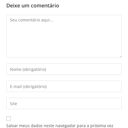
Deixe um comentário
Comentário
Digite
seu
nome
Digite
ou
seu
nome
endereço
Digite
de
de
o
usuário
e-
URL
para
mail
do
comentar
Salvar meus dados neste navegador para a próxima vez
para