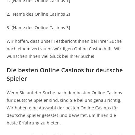
1. [Name des Online Casinos 1]
2. [Name des Online Casinos 2]
3. [Name des Online Casinos 3]
Wir hoffen, dass unser Testbericht Ihnen bei Ihrer Suche
nach einem vertrauenswürdigen Online Casino hilft. Wir
wünschen Ihnen viel Glück bei Ihrer Suche!
Die besten Online Casinos für deutsche
Spieler
Wenn Sie auf der Suche nach den besten Online Casinos
für deutsche Spieler sind, sind Sie bei uns genau richtig.
Wir haben eine Auswahl der besten Online Casinos für
deutsche Spieler getestet und bewertet, um Ihnen die
beste Erfahrung zu bieten.