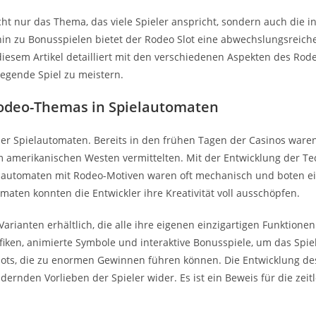
cht nur das Thema, das viele Spieler anspricht, sondern auch die 
in zu Bonusspielen bietet der Rodeo Slot eine abwechslungsreiche
diesem Artikel detailliert mit den verschiedenen Aspekten des Rod
regende Spiel zu meistern.
Rodeo-Themas in Spielautomaten
der Spielautomaten. Bereits in den frühen Tagen der Casinos waren
m amerikanischen Westen vermittelten. Mit der Entwicklung der 
pielautomaten mit Rodeo-Motiven waren oft mechanisch und boten 
aten konnten die Entwickler ihre Kreativität voll ausschöpfen.
Varianten erhältlich, die alle ihre eigenen einzigartigen Funktio
iken, animierte Symbole und interaktive Bonusspiele, um das Spie
kpots, die zu enormen Gewinnen führen können. Die Entwicklung d
ändernden Vorlieben der Spieler wider. Es ist ein Beweis für die z