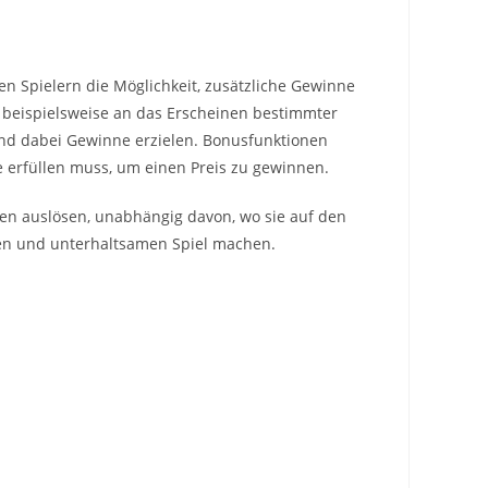
en Spielern die Möglichkeit, zusätzliche Gewinne
, beispielsweise an das Erscheinen bestimmter
 und dabei Gewinne erzielen. Bonusfunktionen
e erfüllen muss, um einen Preis zu gewinnen.
n auslösen, unabhängig davon, wo sie auf den
ven und unterhaltsamen Spiel machen.