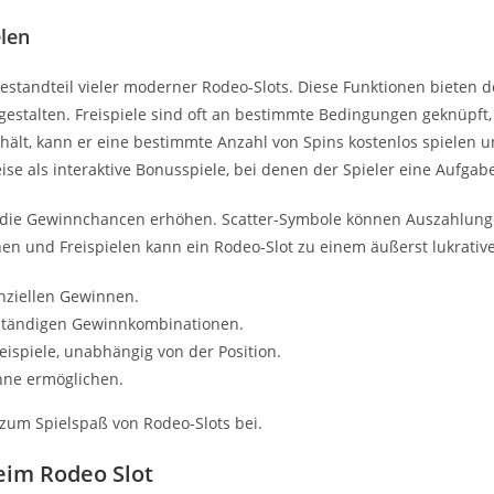
elen
estandteil vieler moderner Rodeo-Slots. Diese Funktionen bieten d
gestalten. Freispiele sind oft an bestimmte Bedingungen geknüpft
rhält, kann er eine bestimmte Anzahl von Spins kostenlos spielen
se als interaktive Bonusspiele, bei denen der Spieler eine Aufgab
die Gewinnchancen erhöhen. Scatter-Symbole können Auszahlunge
en und Freispielen kann ein Rodeo-Slot zu einem äußerst lukrati
enziellen Gewinnen.
lständigen Gewinnkombinationen.
eispiele, unabhängig von der Position.
inne ermöglichen.
 zum Spielspaß von Rodeo-Slots bei.
eim Rodeo Slot