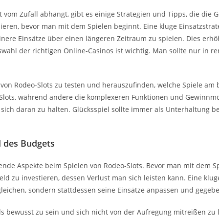
vom Zufall abhängt, gibt es einige Strategien und Tipps, die die 
ren, bevor man mit dem Spielen beginnt. Eine kluge Einsatzstrateg
inere Einsätze über einen längeren Zeitraum zu spielen. Dies erhö
hl der richtigen Online-Casinos ist wichtig. Man sollte nur in re
n von Rodeo-Slots zu testen und herauszufinden, welche Spiele am 
-Slots, während andere die komplexeren Funktionen und Gewinnmög
d sich daran zu halten. Glücksspiel sollte immer als Unterhaltung b
 des Budgets
de Aspekte beim Spielen von Rodeo-Slots. Bevor man mit dem Spie
Geld zu investieren, dessen Verlust man sich leisten kann. Eine kluge
gleichen, sondern stattdessen seine Einsätze anpassen und gegebe
els bewusst zu sein und sich nicht von der Aufregung mitreißen zu