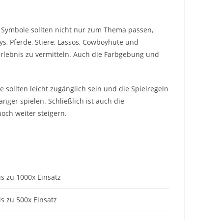
 Symbole sollten nicht nur zum Thema passen,
s, Pferde, Stiere, Lassos, Cowboyhüte und
-Erlebnis zu vermitteln. Auch die Farbgebung und
 sollten leicht zugänglich sein und die Spielregeln
nger spielen. Schließlich ist auch die
ch weiter steigern.
is zu 1000x Einsatz
is zu 500x Einsatz