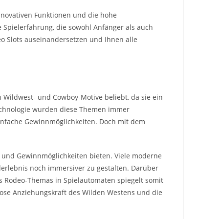
innovativen Funktionen und die hohe
 Spielerfahrung, die sowohl Anfänger als auch
eo Slots auseinandersetzen und Ihnen alle
 Wildwest- und Cowboy-Motive beliebt, da sie ein
Technologie wurden diese Themen immer
einfache Gewinnmöglichkeiten. Doch mit dem
nen und Gewinnmöglichkeiten bieten. Viele moderne
lerlebnis noch immersiver zu gestalten. Darüber
es Rodeo-Themas in Spielautomaten spiegelt somit
eitlose Anziehungskraft des Wilden Westens und die