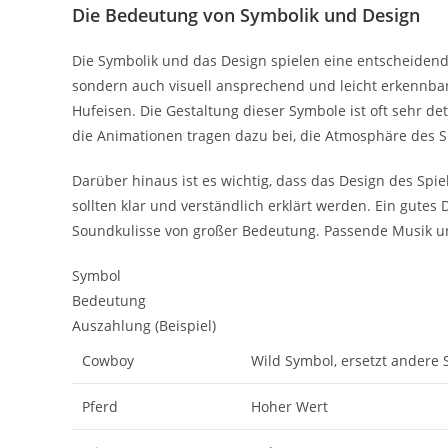
Die Bedeutung von Symbolik und Design
Die Symbolik und das Design spielen eine entscheiden
sondern auch visuell ansprechend und leicht erkennbar 
Hufeisen. Die Gestaltung dieser Symbole ist oft sehr de
die Animationen tragen dazu bei, die Atmosphäre des Sp
Darüber hinaus ist es wichtig, dass das Design des Spie
sollten klar und verständlich erklärt werden. Ein gutes 
Soundkulisse von großer Bedeutung. Passende Musik un
Symbol
Bedeutung
Auszahlung (Beispiel)
Cowboy
Wild Symbol, ersetzt andere
Pferd
Hoher Wert