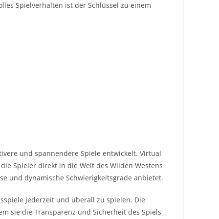
lles Spielverhalten ist der Schlüssel zu einem
ivere und spannendere Spiele entwickelt. Virtual
die Spieler direkt in die Welt des Wilden Westens
nisse und dynamische Schwierigkeitsgrade anbietet.
spiele jederzeit und überall zu spielen. Die
em sie die Transparenz und Sicherheit des Spiels