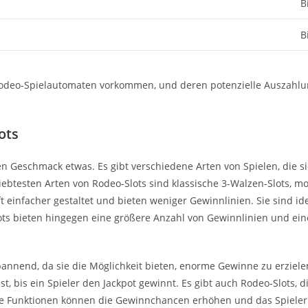
B
B
n Rodeo-Spielautomaten vorkommen, und deren potenzielle Auszahlun
ots
jeden Geschmack etwas. Es gibt verschiedene Arten von Spielen, die
iebtesten Arten von Rodeo-Slots sind klassische 3-Walzen-Slots, m
ft einfacher gestaltet und bieten weniger Gewinnlinien. Sie sind i
s bieten hingegen eine größere Anzahl von Gewinnlinien und eine
annend, da sie die Möglichkeit bieten, enorme Gewinne zu erzielen.
t, bis ein Spieler den Jackpot gewinnt. Es gibt auch Rodeo-Slots, di
se Funktionen können die Gewinnchancen erhöhen und das Spieler