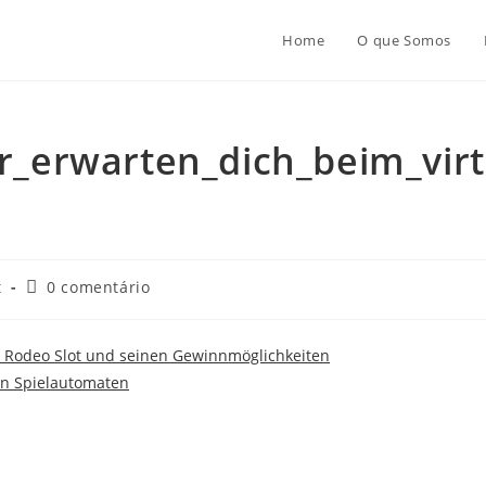
Home
O que Somos
_erwarten_dich_beim_virt
ria
Comentários
t
0 comentário
do
post:
 Rodeo Slot und seinen Gewinnmöglichkeiten
in Spielautomaten