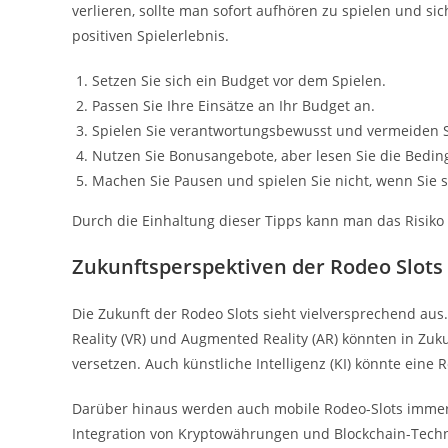
verlieren, sollte man sofort aufhören zu spielen und si
positiven Spielerlebnis.
Setzen Sie sich ein Budget vor dem Spielen.
Passen Sie Ihre Einsätze an Ihr Budget an.
Spielen Sie verantwortungsbewusst und vermeiden S
Nutzen Sie Bonusangebote, aber lesen Sie die Bedin
Machen Sie Pausen und spielen Sie nicht, wenn Sie s
Durch die Einhaltung dieser Tipps kann man das Risiko
Zukunftsperspektiven der Rodeo Slots
Die Zukunft der Rodeo Slots sieht vielversprechend aus
Reality (VR) und Augmented Reality (AR) könnten in Zuk
versetzen. Auch künstliche Intelligenz (KI) könnte eine
Darüber hinaus werden auch mobile Rodeo-Slots immer bel
Integration von Kryptowährungen und Blockchain-Technol