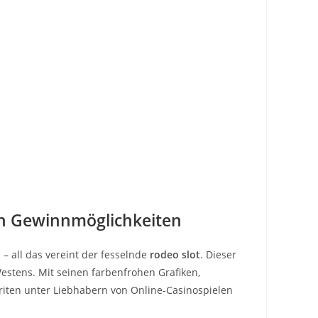
en Gewinnmöglichkeiten
– all das vereint der fesselnde
rodeo slot
. Dieser
stens. Mit seinen farbenfrohen Grafiken,
riten unter Liebhabern von Online-Casinospielen