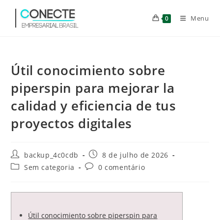
Ir
para
Menu
0
o
conteúdo
Útil conocimiento sobre
piperspin para mejorar la
calidad y eficiencia de tus
proyectos digitales
Autor
Post
backup_4c0cdb
8 de julho de 2026
do
publicado:
Categoria
Comentários
Sem categoria
0 comentário
post:
do
do
post:
post:
Útil conocimiento sobre piperspin para